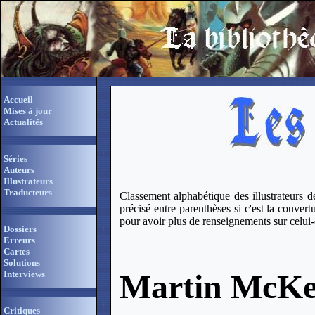
Accueil
Mises à jour
Actualités
Séries
Auteurs
Illustrateurs
Traducteurs
Classement alphabétique des illustrateurs de 
précisé entre parenthèses si c'est la couvertu
pour avoir plus de renseignements sur celui-
Dossiers
Erreurs
Cartes
Solutions
Martin McK
Interviews
Critiques