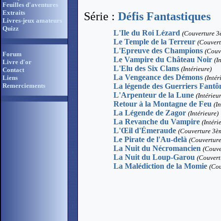
Feuilles d'aventures
Extraits
Série :
Défis Fantastiques
Livres-jeux amateurs
Quizz
L'Ile du Roi Lézard
(Couverture 3
Le Temple de la Terreur
(Couvert
L'Epreuve des Champions
(Couv
Forum
Le Vampire du Château Noir
(I
Livre d'or
L'Elu des Six Clans
(Intérieure)
Contact
La Vengeance des Démons
(Intér
Liens
La légende des Guerriers Fant
Remerciements
L'Arpenteur de la Lune
(Intérieu
Retour à la Montagne de Feu
(I
La Légende de Zagor
(Intérieure)
La Revanche du Vampire
(Intéri
L'Œil d'Émeraude
(Couverture 3èm
Le Pirate de l'Au-delà
(Couverture
La Nuit du Nécromancien
(Couve
La Nuit du Loup-Garou
(Couvertu
La Malédiction de la Momie
(Cou